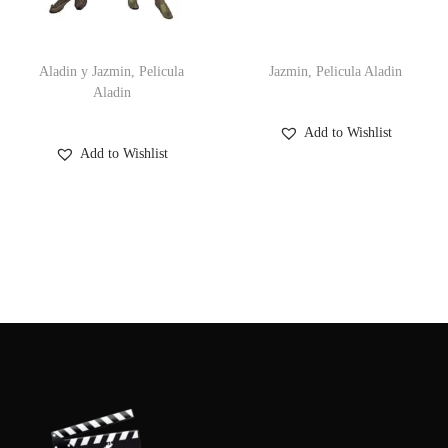
c
d
i
o
Aladin y Jazmin, Pelicula
Jazmin, Pelicula Aladin
ó
Aladin
n
Add to Wishlist
Add to Wishlist