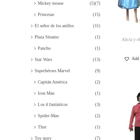
Mickey mouse
(5)
(7)
Princesas
(15)
El señor de los anillos
(11)
Plaza Sésamo
(1)
Alicia y e
Pancho
(1)
Add 
Star Wars
(13)
Superhéroes Marvel
(9)
Capitán América
(2)
Iron Man
(1)
Los 4 fantásticos
(3)
Spider-Man
(2)
Thor
(1)
Toy story
(7)