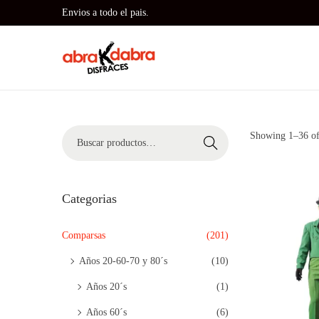
Envios a todo el pais.
S
S
a
a
l
l
t
t
B
Showing
1
–
36
of
Buscar
a
a
ú
r
r
s
a
a
q
Categorias
l
l
u
a
c
e
Comparsas
(201)
n
o
d
Años 20-60-70 y 80´s
(10)
a
n
a
v
t
Años 20´s
(1)
p
e
e
Años 60´s
(6)
a