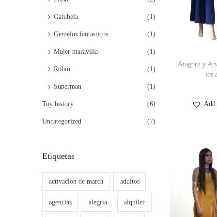
Gatubela
(1)
Gemelos fantasticos
(1)
Mujer maravilla
(1)
Aragorn y Arw
Robin
(1)
los 
Superman
(1)
Add 
Toy history
(6)
Uncategorized
(7)
Etiquetas
activacion de marca
adultos
agencias
alegria
alquiler