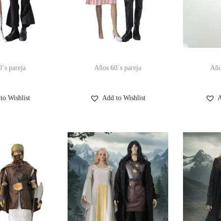
´s pareja
Años 60´s pareja
Año
to Wishlist
Add to Wishlist
A