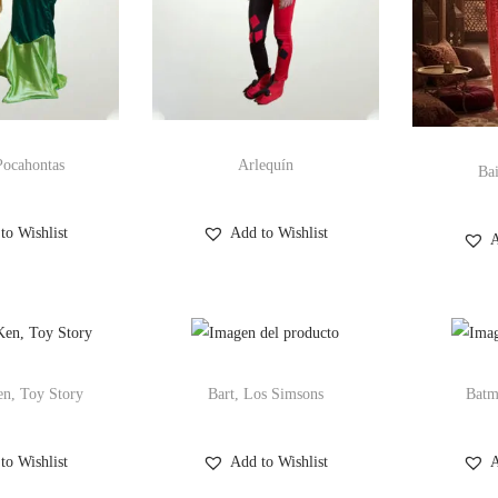
Pocahontas
Arlequín
Bai
to Wishlist
Add to Wishlist
A
en, Toy Story
Bart, Los Simsons
Batm
to Wishlist
Add to Wishlist
A