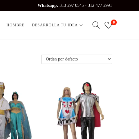
Whatsapp:
313 297 0545 - 312 477 2991
0
HOMBRE
DESARROLLA TU IDEA