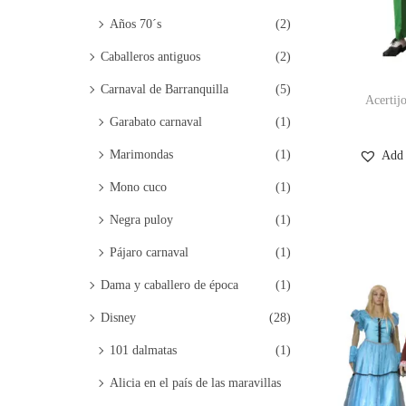
g
n
r
Años 70´s
(2)
a
i
a
Caballeros antiguos
(2)
c
d
:
i
o
Carnaval de Barranquilla
(5)
>
Acertijo
ó
Garabato carnaval
(1)
n
Marimondas
(1)
Add 
Mono cuco
(1)
Negra puloy
(1)
Pájaro carnaval
(1)
Dama y caballero de época
(1)
Disney
(28)
101 dalmatas
(1)
Alicia en el país de las maravillas