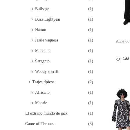
Bullsege
(1)
Buzz Lightyear
(1)
Hamm
(1)
Jessie vaquera
(1)
Años 60
Marciano
(1)
Add 
Sargento
(1)
Woody sheriff
(1)
Trajes típicos
(2)
Africano
(1)
Mapale
(1)
El extraño mundo de jack
(1)
Game of Thrones
(3)