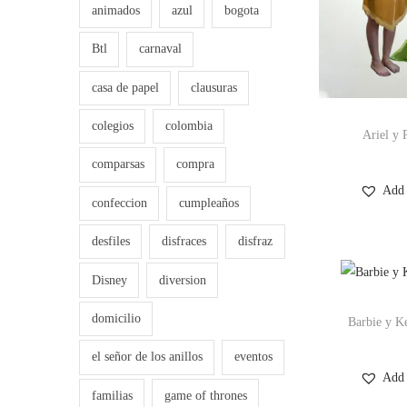
animados
azul
bogota
Btl
carnaval
casa de papel
clausuras
colegios
colombia
Ariel y 
comparsas
compra
Add 
confeccion
cumpleaños
desfiles
disfraces
disfraz
Disney
diversion
domicilio
Barbie y K
el señor de los anillos
eventos
Add 
familias
game of thrones