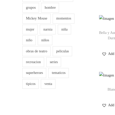
grupos
hombre
Mickey Mouse
momentos
mujer
narnia
niña
Bella y Aur
Durm
niño
niños
obras de teatro
peliculas
Add 
recreacion
series
superheroes
tematicos
tipicos
venta
Blan
Add 