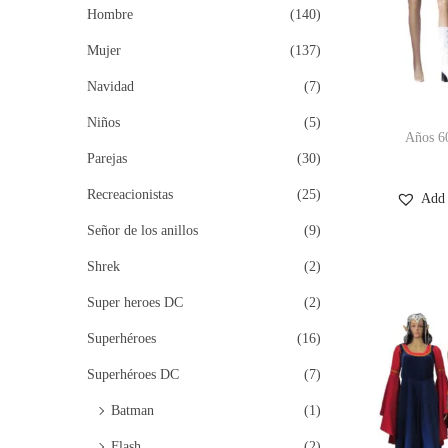
Hombre
(140)
Mujer
(137)
Navidad
(7)
Niños
(5)
Años 60
Parejas
(30)
Recreacionistas
(25)
Add 
Señor de los anillos
(9)
Shrek
(2)
Super heroes DC
(2)
Superhéroes
(16)
Superhéroes DC
(7)
Batman
(1)
Flash
(2)