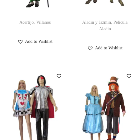
c
d
i
o
Acertijo, Villanos
Aladin y Jazmin, Pelicula
ó
Aladin
n
Add to Wishlist
Add to Wishlist