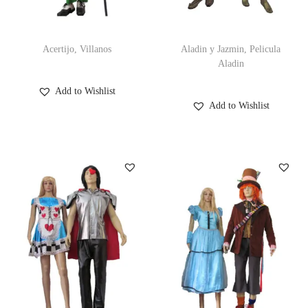
c
d
i
o
Acertijo, Villanos
Aladin y Jazmin, Pelicula
ó
Aladin
n
Add to Wishlist
Add to Wishlist