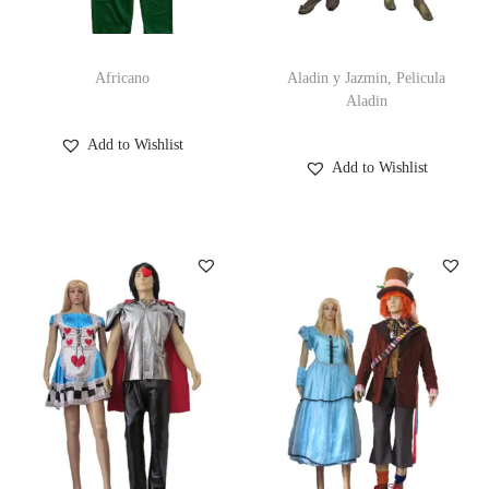
c
d
i
o
Africano
Aladin y Jazmin, Pelicula
ó
Aladin
n
Add to Wishlist
Add to Wishlist