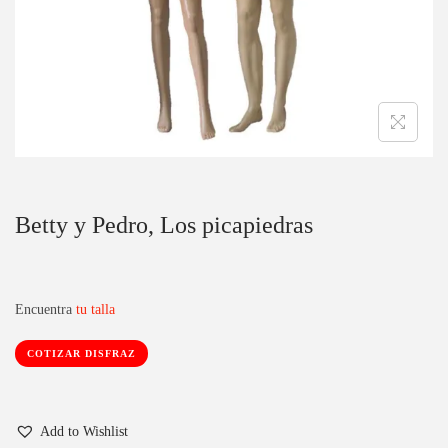
c
d
i
o
ó
n
Betty y Pedro, Los picapiedras
Encuentra
tu talla
COTIZAR DISFRAZ
Add to Wishlist