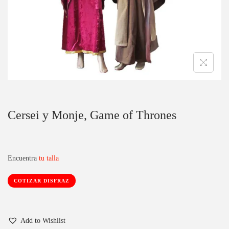
c
d
i
o
ó
n
Cersei y Monje, Game of Thrones
Encuentra
tu talla
COTIZAR DISFRAZ
Add to Wishlist