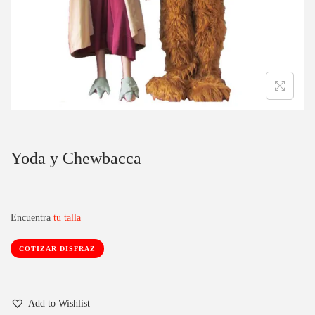
c
d
i
o
ó
n
Yoda y Chewbacca
Encuentra
tu talla
COTIZAR DISFRAZ
Add to Wishlist