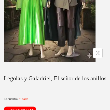
c
d
i
o
ó
n
Legolas y Galadriel, El señor de los anillos
Encuentra
tu talla
COTIZAR DISFRAZ